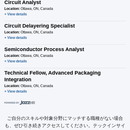
Circuit Analyst
Location:
Ottawa, ON, Canada
+ View details
Circuit Delayering Specialist
Location:
Ottawa, ON, Canada
+ View details
Semiconductor Process Analyst
Location:
Ottawa, ON, Canada
+ View details
Technical Fellow, Advanced Packaging
Integration
Location:
Ottawa, ON, Canada
+ View details
ご自分のスキルや対象分野にマッチする職種がない場合
も、ぜひ引き続きアクセスしてください。テックインサイ